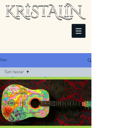
Yazı
Tüm Yazılar
Tüm Yazılar
Pozitif şarkılar
Şimdinin Müziği
Müzik Farkındalığı
İsimsiz Kategori