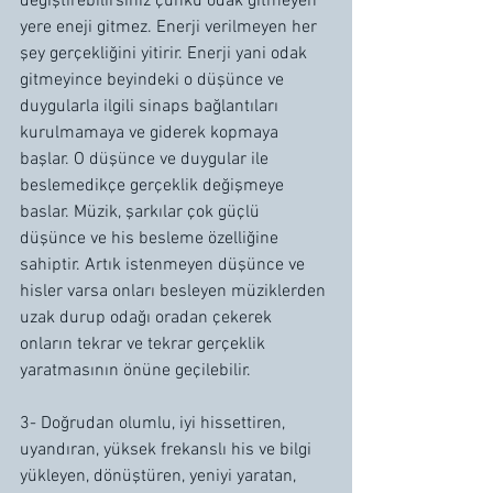
değiştirebilirsiniz çünkü odak gitmeyen 
yere eneji gitmez. Enerji verilmeyen her 
şey gerçekliğini yitirir. Enerji yani odak 
gitmeyince beyindeki o düşünce ve 
duygularla ilgili sinaps bağlantıları 
kurulmamaya ve giderek kopmaya 
başlar. O düşünce ve duygular ile 
beslemedikçe gerçeklik değişmeye 
baslar. Müzik, şarkılar çok güçlü 
düşünce ve his besleme özelliğine 
sahiptir. Artık istenmeyen düşünce ve 
hisler varsa onları besleyen müziklerden 
uzak durup odağı oradan çekerek 
onların tekrar ve tekrar gerçeklik 
yaratmasının önüne geçilebilir.
3- Doğrudan olumlu, iyi hissettiren, 
uyandıran, yüksek frekanslı his ve bilgi 
yükleyen, dönüştüren, yeniyi yaratan, 