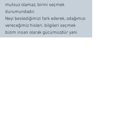
mutsuz olamaz, birini seçmek 
durumundadır. 
Neyi beslediğimizi fark ederek, odağımızı 
vereceğimiz hisleri, bilgileri seçmek 
bizim insan olarak gücümüzdür yani 
seçtiğimiz şeylerle gerçekliğimizi 
yaratma gücüne sahibiz. 
Kristal Sıla 
Müzik Farkındalığı
Tin Ten Tını
..
Olumlu Şarkılar
Pozitif Müzik
Pozitif şarkılar
Tin Ten Tını
Müzik Farkındalığı
Şifa Müzik
Şifalı Müzik
Müzik ve şifa
Mutlu Şarkılar
Farkındalık
Dönüşüm
Kristal Sıla
Müzikleşifa