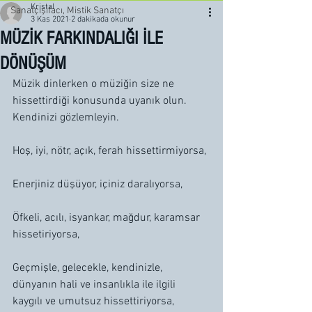
Kristal
Sanatçışifacı, Mistik Sanatçı
3 Kas 2021
2 dakikada okunur
MÜZİK FARKINDALIĞI İLE
DÖNÜŞÜM
Müzik dinlerken o müziğin size ne 
hissettirdiği konusunda uyanık olun. 
Kendinizi gözlemleyin.
Hoş, iyi, nötr, açık, ferah hissettirmiyorsa, 
Enerjiniz düşüyor, içiniz daralıyorsa, 
Öfkeli, acılı, isyankar, mağdur, karamsar 
hissetiriyorsa, 
Geçmişle, gelecekle, kendinizle, 
dünyanın hali ve insanlıkla ile ilgili 
kaygılı ve umutsuz hissettiriyorsa, 